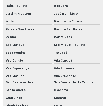
Itaim Paulista
Itaquera
Jardim Iguatemi
José Bonifácio
Moóca
Parque do Carmo
Parque São Lucas
Parque São Rafael
Penha
Ponte Rasa
São Mateus
São Miguel Paulista
Sapopemba
Tatuapé
Vila Carrão
Vila Curuçá
Vila Esperança
Vila Formosa
Vila Matilde
Vila Prudente
São Caetano do sul
São Bernardo do Campo
Santo André
Diadema
Guarulhos
Suzano
Ribeirão Pires
Mauá