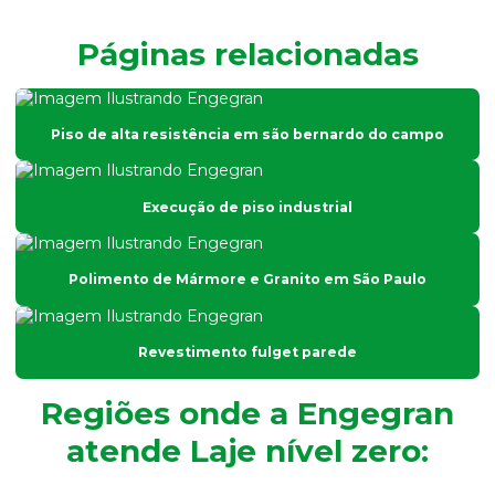
Piso de concreto polido preço
Páginas relacionadas
Piso de concreto polido
Piso fulget
Piso de alta resistência em são bernardo do campo
Piso granilite
Piso industrial de alta resistência
Execução de piso industrial
Piso industrial de concreto
Piso industrial granilite
Polimento de Mármore e Granito em São Paulo
Piso monolítico de alta resistência
Piso polido de concreto
Revestimento fulget parede
Pisos para escolas
Regiões onde a Engegran
Pisos para estacionamento
atende Laje nível zero:
Pisos para galpão