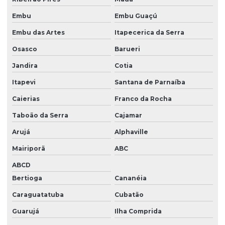
Embu
Embu Guaçú
Embu das Artes
Itapecerica da Serra
Osasco
Barueri
Jandira
Cotia
Itapevi
Santana de Parnaíba
Caierias
Franco da Rocha
Taboão da Serra
Cajamar
Arujá
Alphaville
Mairiporã
ABC
ABCD
Bertioga
Cananéia
Caraguatatuba
Cubatão
Guarujá
Ilha Comprida