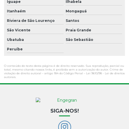
Iguape
Ilhabela
Itanhaém
Mongaguá
Riviera de São Lourenço
Santos
São Vicente
Praia Grande
Ubatuba
São Sebastião
Peruíbe
O conteúdo do texto desta página é de direito reservado. Sua reprodução, parcial ou
total, mesmo citando nossos links, é proibida sem a autorização do autor. Crime de
violação de direito autoral – artigo 184 do Código Penal –
Lei 9610/98 - Lei de direitos
autorais
.
SIGA-NOS!