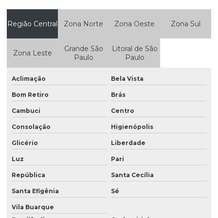
Pisos para quadras poliesportivas
Polimento escadaria de granilite
Região Central
Zona Norte
Zona Oeste
Zona Sul
Polimento de Mármore e Granito em São Paulo
Grande São
Litoral de São
Zona Leste
Paulo
Paulo
Polimento de piso de concreto
Polimento em piso granilite
Aclimação
Bela Vista
Polimento em piso de mármore
Bom Retiro
Brás
Recuperação de pisos industriais
Cambuci
Centro
Consolação
Higienópolis
Recuperação de pisos industriais de concreto
Glicério
Liberdade
Reforma de pisos de concreto
Luz
Pari
Restauração de pisos de concreto
República
Santa Cecília
Revestimento fulget parede
Santa Efigênia
Sé
Vila Buarque