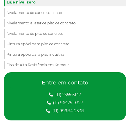
Laje nível zero
Nivelamento de concreto a laser
Nivelamento a laser de piso de concreto
Nivelamento de piso de concreto
Pintura epóxi para piso de concreto
Pintura epóxi para piso industrial
Piso de Alta Resistência em Korodur
Piso de alta resistência granilite
Entre em contato
Piso de alta resistência korodur
(11) 2355-5147
Piso de alta resistência em são bernardo do campo
(11) 96425-9327
Piso antiderrapante fulget
(11) 99984-2338
Piso de concreto industrial
Piso em concreto polido